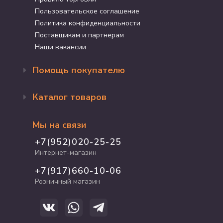
Пользовательское соглашение
Политика конфиденциальности
Поставщикам и партнерам
Наши вакансии
Помощь покупателю
Оформление заказа
Каталог товаров
Доставка и оплата
Возврат и обмен
Бренды
Программа лояльности
Мы на связи
Акции
Адрес магазина
Для кошек
+7(952)020-25-25
График работы
Для собак
Интернет-магазин
Полезные статьи
Для птиц
+7(917)660-10-06
Для грызунов
Розничный магазин
Для рыб и рептилий