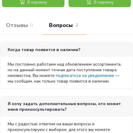
селенометионин 0,40мг; DL-метионин 5000мг; таурин
курица с гранатом, 1.5 кг
В корзину
В корзину
4000мг; L-карнитин 300мг.
Специальные добавки:
Отзывы покупателей
Вопросы и отв
0
2
алоэ вера экстракт 1000мг; экстракт зеленого чая
100мг; Экстракт розмарина. Антиоксиданты:
токоферол из экстрактов
натурального происхождения.
Когда товар появится в наличии?
Питательные вещества:
Мы постоянно работаем над обновлением ассортимента,
сырой протеин 42,00%; сырой жир и масла 20,00%;
но на данный момент точная дата поступления товара
сырая клетчатка 1,80%; сырая зола 8,90%; кальций
неизвестна. Вы можете
подписаться на уведомление
—
1,60%; фосфор 1,30%; магний 0,11%;
мы сообщим, как только товар появится в наличии.
Омега-6 3,40%; Омега-3 0,90%; DHA 0,50%; EPA
0,30%; глюкозамин 1200мг/кг; хондроитин сульфат
900мг/кг.
Я хочу задать дополнительные вопросы, кто может
Энергетическая ценность:
меня проконсультировать?
3915 ккал/кг — 16,4МДж/кг.
Мы с радостью ответим на ваши вопросы и
проконсультируем с выбором, для этого вы можете