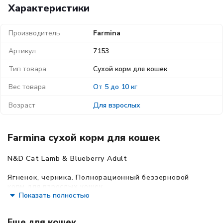
Характеристики
Производитель
Farmina
Артикул
7153
Тип товара
Сухой корм для кошек
Вес товара
От 5 до 10 кг
Возраст
Для взрослых
Farmina сухой корм для кошек
N&D Cat Lamb & Blueberry Adult
Ягненок, черника.
Полнорационный беззерновой
корм для взрослых кошек.
Показать полностью
Ингредиенты:
Еще для кошек
свежее мясо ягненка без костей (28%),