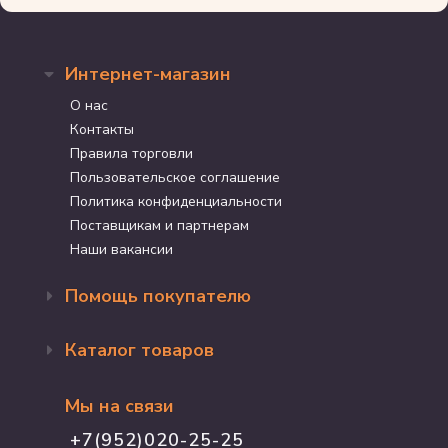
Интернет-магазин
О нас
Контакты
Правила торговли
Пользовательское соглашение
Политика конфиденциальности
Поставщикам и партнерам
Наши вакансии
Помощь покупателю
Оформление заказа
Каталог товаров
Доставка и оплата
Возврат и обмен
Бренды
Программа лояльности
Мы на связи
Акции
Адрес магазина
Для кошек
+7(952)020-25-25
График работы