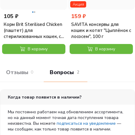
Акция
Энергетическая ценность:
70,7 ккал/100 г.
105 ₽
Питательные добавки на 1 кг:
159 ₽
витамин D3 250 МЕ,
витамин Е 100 мг, цинк 10 мг, марганец 2 мг, йод 0,7 мг,
Корм Brit Sterilised Chicken
SAVITA консервы для
медь 0,2 мг, таурин 450 мг, биотин 0,1 мг.
(паштет) для
кошек и котят "Цыплёнок с
Условия хранения:
хранить при температуре от 0 до
стерилизованных кошек, с
лососем", 100 г
+25°С, относительной влажности воздуха не более 80%.
курицей, 100 г
После вскрытия рекомендуется хранить в холодильнике и
В корзину
В корзину
употребить корм в течение 48 часов.
Отзывы покупателей
Вопросы и отв
0
2
Когда товар появится в наличии?
Мы постоянно работаем над обновлением ассортимента,
но на данный момент точная дата поступления товара
неизвестна. Вы можете
подписаться на уведомление
—
мы сообщим, как только товар появится в наличии.