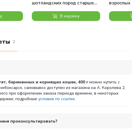
шотландских пород старше
взрослых 
шек, утка,
12 мес., 400 г
кг
у
В корзину
еты
2
тят, беременных и кормящих кошек, 400 г
можно купить с
очебоксарск, самовывоз доступен из магазина на А. Королева 2,
ного при оформлении заказа периода времени, в некоторых
адержки, подробные
условия по ссылке
.
 меня проконсультировать?