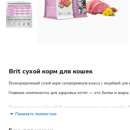
Brit сухой корм для кошек
Полнорационный сухой корм суперпремиум-класса с индейкой для к
Главные компоненты для здоровья котят — это белки и жиры
Состав:
мясо индейки 46 % (дегидрированное мясо индейки 3
Показать полностью
гороховый протеин, ячмень, клетчатка свекловичная, гидро
холинхлорид, таурин, DL-метионин, коллаген, сушеная морко
мидия, календула, льняное семя, корень цикория (источник ф