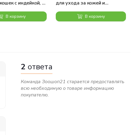
кошек с индейкой, 2
для ухода за кожей и
шерстью, с уткой и клюквой,
400 г
В корзину
В корзину
2
ответа
Команда Зоошоп21 старается предоставлять
всю необходимую о товаре информацию
покупателю.