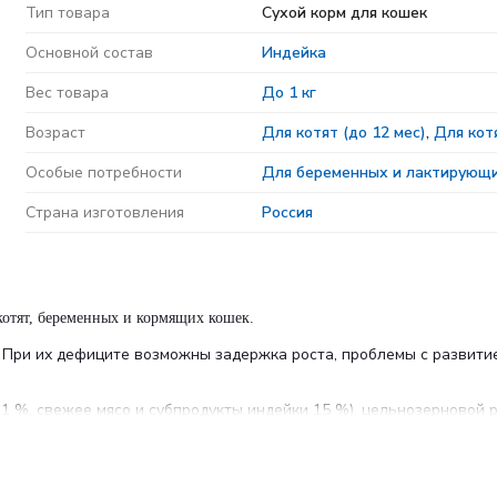
Тип товара
Сухой корм для кошек
Основной состав
Индейка
Вес товара
До 1 кг
Возраст
Для котят (до 12 мес)
,
Для котя
Особые потребности
Для беременных и лактирующ
Страна изготовления
Россия
отят, беременных и кормящих кошек.
. При их дефиците возможны задержка роста, проблемы с развити
1 %, свежее мясо и субпродукты индейки 15 %), цельнозерновой р
лизованный животный белок 3,5 %, витаминно-минеральный компле
вь, сушеный картофель, сушеное яблоко (источник растворимых п
руктоолигосахаридов), хондроитин, глюкозамин, антиоксидант (в 