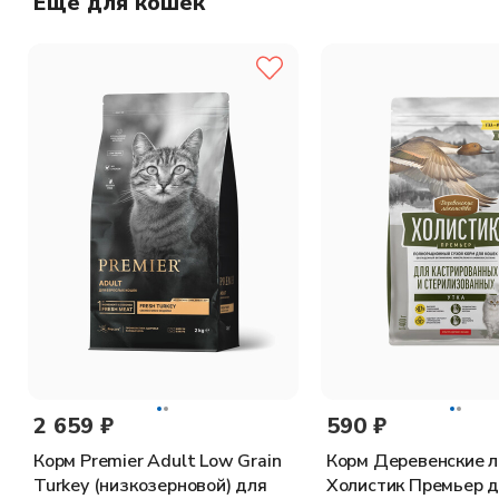
Еще для кошек
Содержание питательных веществ на 1 кг:
белок 32,5 %, ж
Энергетическая ценность на кг:
4030 ккал / 16862 кДж.
2 659 ₽
590 ₽
Корм Premier Adult Low Grain
Корм Деревенские 
Turkey (низкозерновой) для
Холистик Премьер 