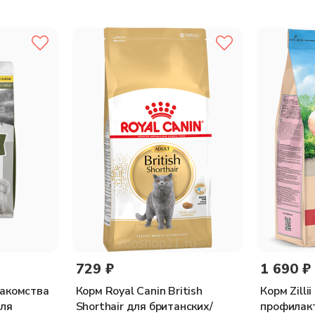
ир 20 %, клетчатка 2,9 %, зола 8,5 %, кальций 1,5 %, фосфор 1 %, 
729 ₽
1 690 ₽
лакомства
Корм Royal Canin British
Корм Zillii
для
Shorthair для британских/
профилак