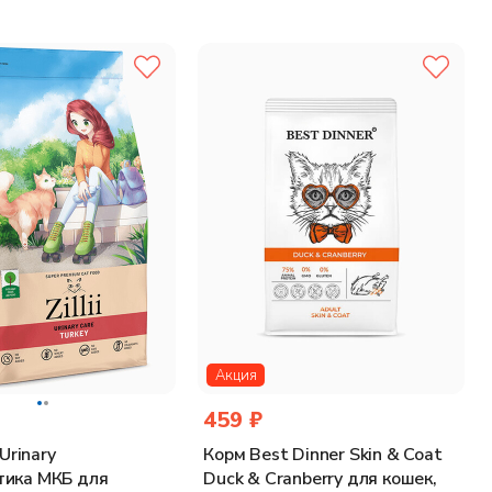
с
оотношение кальция/фосфора 1,5 %,
влажность 8 %.
Акция
459 ₽
 Urinary
Корм Best Dinner Skin & Coat
тика МКБ для
Duck & Cranberry для кошек,