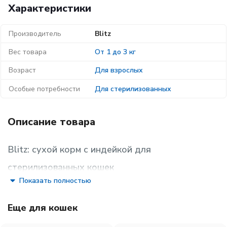
Характеристики
Производитель
Blitz
Вес товара
От 1 до 3 кг
Возраст
Для взрослых
Особые потребности
Для стерилизованных
Описание товара
Blitz: сухой корм с индейкой для
стерилизованных кошек
Показать полностью
Blitz Sterilised
Еще для кошек
Сбалансированный сухой корм с индейкой для
стерилизованных кошек — Blitz Sterilised Cats — яркий