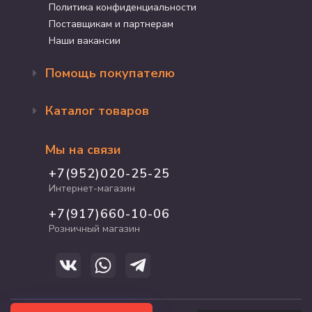
Политика конфиденциальности
9
108
Поставщикам и партнерам
10
120
Наши вакансии
Помощь покупателю
Оформление заказа
Каталог товаров
Доставка и оплата
Возврат и обмен
Бренды
Программа лояльности
Мы на связи
Акции
Адрес магазина
Для кошек
+7(952)020-25-25
График работы
Для собак
Интернет-магазин
Полезные статьи
Для птиц
+7(917)660-10-06
Для грызунов
Розничный магазин
Для рыб и рептилий