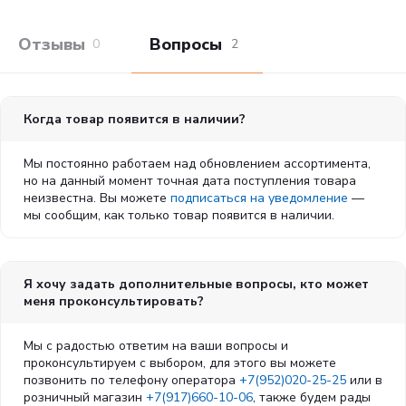
Корм включает качественные низкоаллергенные
зерновые культуры: рис и кукурузу. Не содержит
Отзывы покупателей
Вопросы и отв
0
2
пшеницу, зачастую являющуюся причиной аллергии.
Экстракт Юкки Шидигера улучшает
пищеварительный процесс, снижает метеоризм и
уменьшает запах фекалий.
РН контроль, обогащение корма клюквой и
Когда товар появится в наличии?
контролируемый уровень минералов обеспечивают
здоровье мочеполовой системы.
Мы постоянно работаем над обновлением ассортимента,
Состав:
но на данный момент точная дата поступления товара
неизвестна. Вы можете
подписаться на уведомление
—
Дегидрированное мясо индейки (32%), кукуруза, рис,
мы сообщим, как только товар появится в наличии.
гидролизованный белок, сушеная мякоть свеклы,
дегидратированная и гидролизованная куриная печень,
кукурузные рыльца, куриный и рыбий жир, альбумин,
витаминно-минеральный премикс (витамины: А, Д3, Е,
Я хочу задать дополнительные вопросы, кто может
холин хлорид, бетаин, В3, В5, В2, В1, В6, фолиевая кислота,
меня проконсультировать?
В12, калий, цинк, железо, марганец, медь, йод, селен,
таурин), дегидратированное яйцо, дрожжи - источник
мананн-олигосахаридов (MOS), яблоко сушеное, DL-
Мы с радостью ответим на ваши вопросы и
метионин, клюква, L-карнитин, экстракты розмарина и
проконсультируем с выбором, для этого вы можете
фенхеля, топинамбур, пробиотик - живые микроорганизмы
позвонить по телефону оператора
+7(952)020-25-25
или в
Bacillus subtilis и Bacillus licheniformis, экстракт юкки
розничный магазин
+7(917)660-10-06
, также будем рады