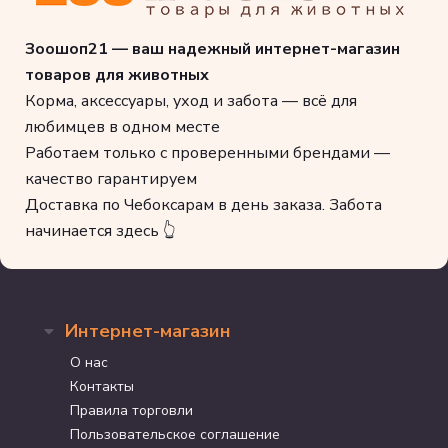
Витамин Е
126,5
мг/кг
Цинк
92
кг
МЕ/
мг/
Витамин A
27600
Медь
11,5
Зоошоп21 — ваш надежный интернет-магазин
кг
кг
товаров для животных
мг/
Витамин K
0,23
мг/кг
Йод
1,725
кг
Корма, аксессуары, уход и забота — всё для
мг/
Витамин C
любимцев в одном месте
23
мг/кг
Селен
0,1725
кг
Работаем только с проверенными брендами —
Витамин B1
23
мг/кг
Калий
2,392
г/кг
качество гарантируем
мг/
Витамин B2
6,9
мг/кг
Таурин
1150
кг
Доставка по Чебоксарам в день заказа. Забота
Витамин B6
6,9
мг/кг
начинается здесь 👆
Норма:
Вес кошки, кг
Грамм корма в сутки
1
16
2
32
Интернет-магазин
3
48
О нас
4
56
5
70
Контакты
6
72
Правила торговли
7
84
Пользовательское соглашение
8
96