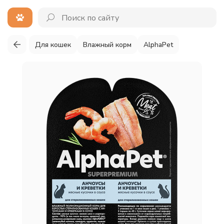
Для кошек
Влажный корм
AlphaPet