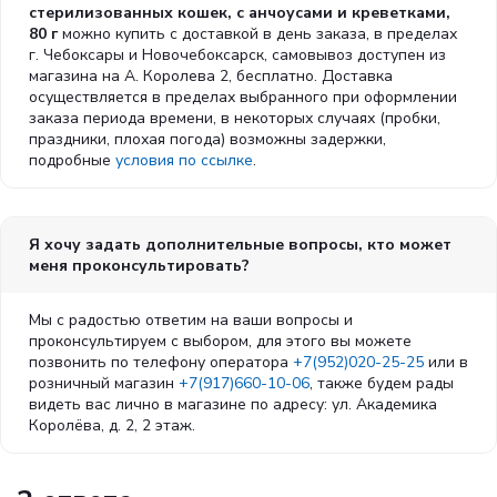
стерилизованных кошек, с анчоусами и креветками,
Содержание питательных веществ на 1 кг
: сырой протеин
80 г
можно купить с доставкой в день заказа, в пределах
10,5%, сырой жир 4%, сырая клетчатка 0,3%, зола 1,5%,
г. Чебоксары и Новочебоксарск, самовывоз доступен из
влажность 80%.
магазина на А. Королева 2, бесплатно. Доставка
осуществляется в пределах выбранного при оформлении
Энергетическая ценность на 100 г
: 92 ккал/385 кДж.
заказа периода времени, в некоторых случаях (пробки,
праздники, плохая погода) возможны задержки,
Добавленные вещества
: витамин А - мин. 7500 МЕ/кг,
подробные
условия по ссылке
.
витамин D - мин. 500 МЕ/кг, витамин Е - мин. 20 мг/кг,
таурин - мин. 670 мг/кг.
Условия хранени
я: хранить в сухом прохладном месте.
Я хочу задать дополнительные вопросы, кто может
Вскрытая упаковка хранится не более двух дней в
меня проконсультировать?
холодильнике.
Рекомендации по кормлению
: рекомендуется 1 упаковка на
Мы с радостью ответим на ваши вопросы и
1 кг веса кошки в день. 1 упаковка - 2 порции по 40 г.
проконсультируем с выбором, для этого вы можете
Суточная норма может варьироваться в зависимости от
позвонить по телефону оператора
+7(952)020-25-25
или в
индивидуальных потребностей животного. Подавайте корм
розничный магазин
+7(917)660-10-06
, также будем рады
комнатной температуры. Всегда держите свежую воду в
видеть вас лично в магазине по адресу: ул. Академика
миске вашего питомца!
Королёва, д. 2, 2 этаж.