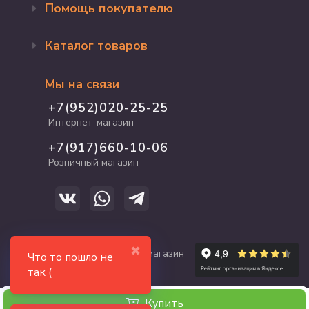
Помощь покупателю
Оформление заказа
Каталог товаров
Доставка и оплата
Возврат и обмен
Бренды
Программа лояльности
Мы на связи
Акции
Адрес магазина
Для кошек
+7(952)020-25-25
График работы
Для собак
Интернет-магазин
Полезные статьи
Для птиц
+7(917)660-10-06
Для грызунов
Розничный магазин
Для рыб и рептилий
✖
© 2017-2026 zooshop21.ru - магазин
Что то пошло не
зоотоваров в Чебоксарах
так (
Купить