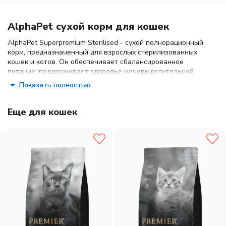
AlphaPet сухой корм для кошек
AlphaPet Superpremium Sterilised - сухой полнорационный
корм, предназначенный для взрослых стерилизованных
кошек и котов. Он обеспечивает сбалансированное
питание, поддерживает здоровье мочевыделительной
системы и помогает контролировать вес питомца.
Показать полностью
Состав:
Еще для кошек
Свежее мясо 30% (ягненок, индейка, курица),
дегидрированное мясо домашней птицы 19%, рис 15%,
ячмень, овес, гидролизованная куриная печень, животный
жир, желтый горошек, витаминно-минеральная смесь,
сушеная мякоть сахарной свеклы, пивные дрожжи,
комплекс AlphaPetBIO® (зеленогубый моллюск, календула,
одуванчик, льняное семя, цикорий, клюква, Юкка
Шидигера, розмарин), рыбий жир, таурин, DL- метионин,
антиоксидант.
Преимущества:
свежее мясо - обеспечивает высокое содержание