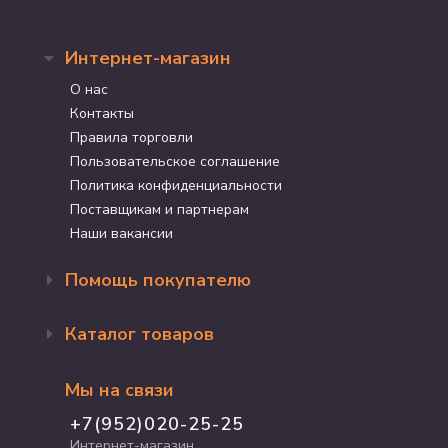
Интернет-магазин
О нас
Контакты
Правила торговли
Пользовательское соглашение
Политика конфиденциальности
Поставщикам и партнерам
Наши вакансии
Помощь покупателю
Оформление заказа
Каталог товаров
Доставка и оплата
Возврат и обмен
Бренды
Программа лояльности
Мы на связи
Акции
Адрес магазина
Для кошек
+7(952)020-25-25
График работы
Для собак
Интернет-магазин