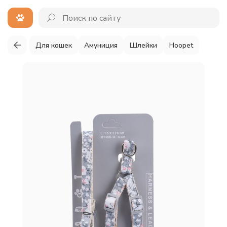
Для кошек
Амуниция
Шлейки
Hoopet