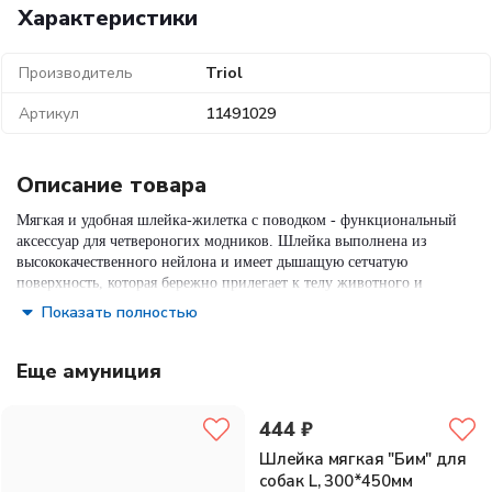
Характеристики
Производитель
Triol
Артикул
11491029
Описание товара
Мягкая и удобная шлейка-жилетка с поводком - функциональный
аксессуар для четвероногих модников. Шлейка выполнена из
высококачественного нейлона и имеет дышащую сетчатую
поверхность, которая бережно прилегает к телу животного и
хорошо пропускает воздух. Шлейка крепится при помощи
Показать полностью
широкой липучки и удобной пластиковой застежки на спине
питомца. Неоновый желтый цвет и вставки из светоотражающего
материала делают питомца заметным в любых условиях. Изделие
Еще амуниция
подходит для кошек и собак мелких пород.
Размер шлейки: обхват груди S (350мм).
Размер поводка: 1200х15мм.
Состав:
нейлон, пластик, металл