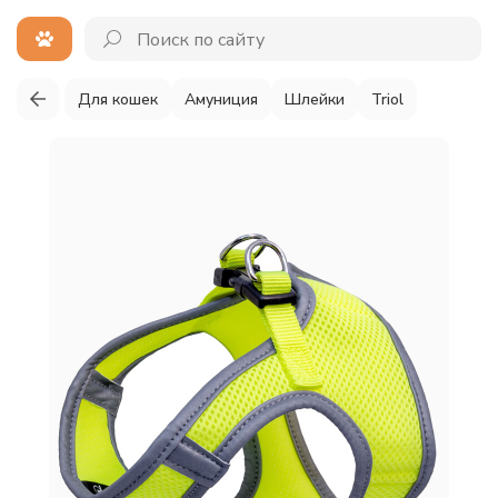
Для кошек
Амуниция
Шлейки
Triol