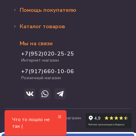
Помощь покупателю
Оформление заказа
Каталог товаров
Доставка и оплата
Возврат и обмен
Бренды
Программа лояльности
Мы на связи
Акции
Адрес магазина
Для кошек
+7(952)020-25-25
График работы
Для собак
Интернет-магазин
Полезные статьи
Для птиц
+7(917)660-10-06
Для грызунов
Розничный магазин
Для рыб и рептилий
✖
© 2017-2026 zooshop21.ru - магазин
Что то пошло не
зоотоваров в Чебоксарах
так (