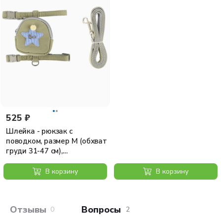
525 ₽
444 ₽
Шлейка - рюкзак с
Шлейка мягкая "Бим" для
поводком, размер M (обхват
собак L, 300*450мм
груди 31-47 см),
зеленоватый/голубой
В корзину
В корзину
Отзывы покупателей
Вопросы и отв
0
2