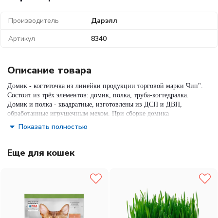
Производитель
Дарэлл
Артикул
8340
Описание товара
Домик - когтеточка из линейки продукции торговой марки Чип".
Состоит из трёх элементов: домик, полка, труба-когтедралка.
Домик и полка - квадратные, изготовлены из ДСП и ДВП,
обработанные игрушечным мехом. При сборке домика
использовалась узкая скоба, позволяющая "скрыть" места
Показать полностью
соединения различных деталей. Для облегчения транспортировки
данное изделие изготовлено разборным, упакованным в жесткую
коробку. Особенностью данной модели является сочетание
Еще для кошек
"классики" формы, и новый подход к раскрою материал. Ряд
конструктивных решений и использование при производстве
данного изделия высокотехнологического оборудования, которое
осуществляет экономичный раскрой материалов, позволили
получить конкурентноспособную цену. Существует в трех
модификациях - по используемому материалу в когтедралках -
джутовая, ковролиновая и шпагат. Данная модель джутовая."