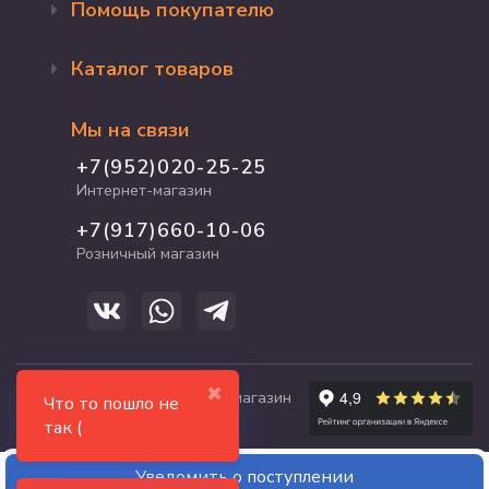
Помощь покупателю
Оформление заказа
Каталог товаров
Доставка и оплата
Возврат и обмен
Бренды
Программа лояльности
Мы на связи
Акции
Адрес магазина
Для кошек
+7(952)020-25-25
График работы
Для собак
Интернет-магазин
Полезные статьи
Для птиц
+7(917)660-10-06
Для грызунов
Розничный магазин
Для рыб и рептилий
✖
© 2017-2026 zooshop21.ru - магазин
Что то пошло не
зоотоваров в Чебоксарах
так (
Уведомить о поступлении