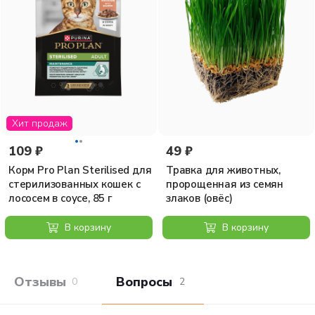
Хит продаж
109 ₽
49 ₽
Корм Pro Plan Sterilised для
Травка для животных,
стерилизованных кошек с
пророщенная из семян
лососем в соусе, 85 г
злаков (овёс)
В корзину
В корзину
Отзывы покупателей
Вопросы и отв
0
2