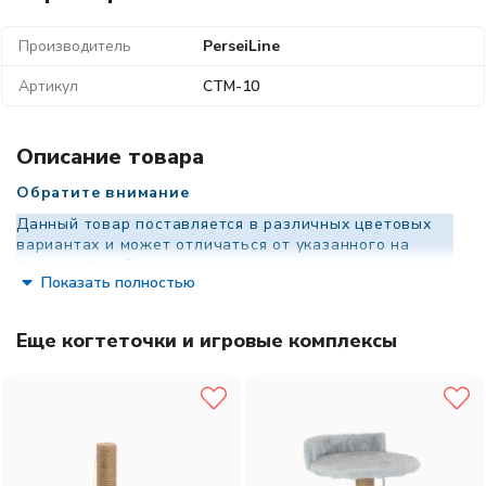
Производитель
PerseiLine
Артикул
СТМ-10
Описание товара
Обратите внимание
Данный товар поставляется в различных цветовых
вариантах и может отличаться от указанного на
фотографии. Если вам очень важен цвет изделия,
Показать полностью
уточните у менеджера доступные на данный момент
варианты расцветок.
Удобная когтеточка и отличное место для игр.
Еще когтеточки и игровые комплексы
Покрытие
сделано из безопасных для животного материалов.
Габариты:
43х36х31 см
Цвет:
в ассортименте