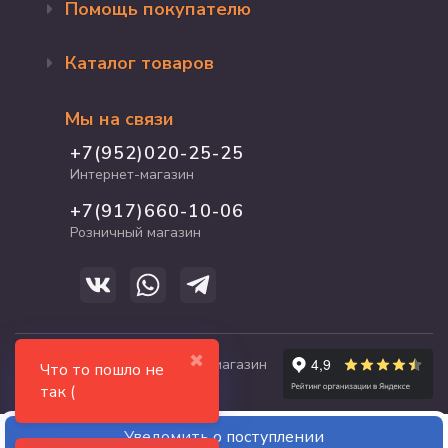
Помощь покупателю
Оформление заказа
Каталог товаров
Доставка и оплата
Возврат и обмен
Бренды
Программа лояльности
Мы на связи
Акции
Адрес магазина
Для кошек
+7(952)020-25-25
График работы
Для собак
Интернет-магазин
Полезные статьи
Для птиц
+7(917)660-10-06
Для грызунов
Розничный магазин
Для рыб и рептилий
✖
© 2017-2026 zooshop21.ru - магазин
Что то пошло не
зоотоваров в Чебоксарах
так (
Уведомить о поступлении