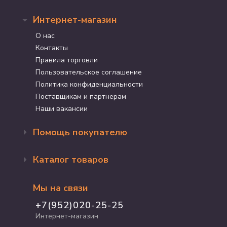
Интернет-магазин
О нас
Контакты
Правила торговли
Пользовательское соглашение
Политика конфиденциальности
Поставщикам и партнерам
Наши вакансии
Помощь покупателю
Оформление заказа
Каталог товаров
Доставка и оплата
Возврат и обмен
Бренды
Программа лояльности
Мы на связи
Акции
Адрес магазина
Для кошек
+7(952)020-25-25
График работы
Для собак
Интернет-магазин
Полезные статьи
Для птиц