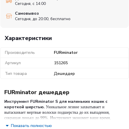
Сегодня, с 14:00
Самовывоз
Сегодня, до 20:00, бесплатно
Характеристики
Производитель
FURminator
Артикул
151265
Тип товара
Дешеддер
FURminator дешеддер
Инструмент FURminator S для маленьких кошек c
короткой шерстью.
Уникальное лезвие захватывает и
вытаскивает мертвые волоски подшерстка до их выпадения,
сокращая линьку до 99%. Инструмент экономит ваше время,
сохраняет здоровье кожи и шерсти, не повреждает остевой волос
Показать полностью
и предупреждает образование комков шерсти в желудке кошек.