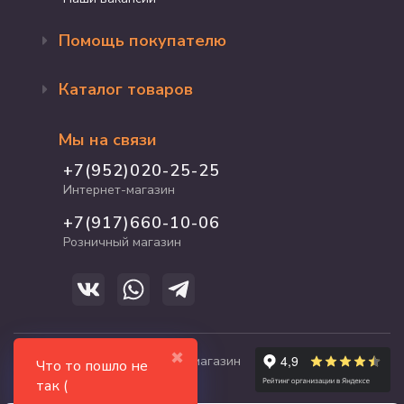
Помощь покупателю
Оформление заказа
Каталог товаров
Доставка и оплата
Возврат и обмен
Бренды
Программа лояльности
Мы на связи
Акции
Адрес магазина
Для кошек
+7(952)020-25-25
График работы
Для собак
Интернет-магазин
Полезные статьи
Для птиц
+7(917)660-10-06
Для грызунов
Розничный магазин
Для рыб и рептилий
✖
© 2017-2026 zooshop21.ru - магазин
Что то пошло не
зоотоваров в Чебоксарах
так (