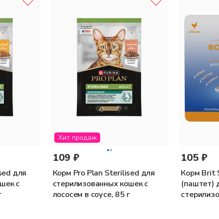
Хит продаж
109 ₽
105 ₽
ised для
Корм Pro Plan Sterilised для
Корм Brit 
шек с
стерилизованных кошек с
(паштет) 
г
лососем в соусе, 85 г
стерилизо
курицей, 