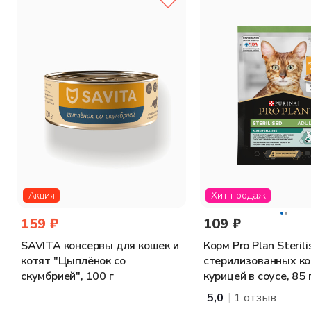
Хит продаж
Акция
159 ₽
109 ₽
SAVITA консервы для кошек и
Корм Pro Plan Steril
котят "Цыплёнок со
стерилизованных ко
скумбрией", 100 г
курицей в соусе, 85 
|
5,0
1 отзыв