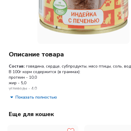
Описание товара
Состав:
говядина, сердце, субпродукты, мясо птицы, соль, вод
В 100г корм содержится (в граммах):
протеин - 10,0
жир - 5,0
углеводы - 4,0
клетчатка - 0,2
Показать полностью
зола - 2,0
влага - до 70,0
Энергетическая ценность: 101 кКал
Еще для кошек