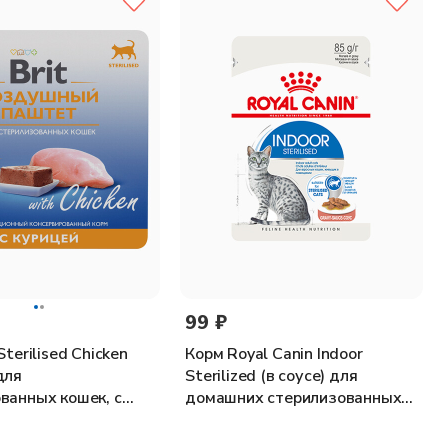
99 ₽
Sterilised Chicken
Корм Royal Canin Indoor
для
Sterilized (в соусе) для
ванных кошек, с
домашних стерилизованных
100 г
кошек 1-7 лет, 85 г