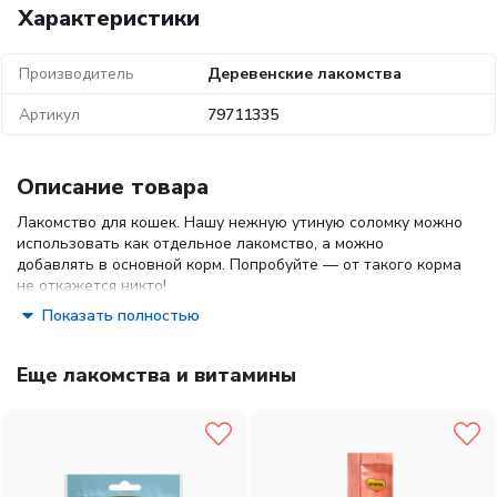
Характеристики
Производитель
Деревенские лакомства
Артикул
79711335
Описание товара
Лакомство для кошек. Нашу нежную утиную соломку можно
использовать как отдельное лакомство, а можно
добавлять в основной корм. Попробуйте — от такого корма
не откажется никто!
Показать полностью
Состав:
мясо утки
Гарантированные показатели на 100 г продукта:
Еще лакомства и витамины
белок — 40,90 г,
жир — 2,77 г,
влага — 23,00 г,
клетчатка — 0,39г
Энергетическая ценность в 100 г продукта:
204,5 ккал