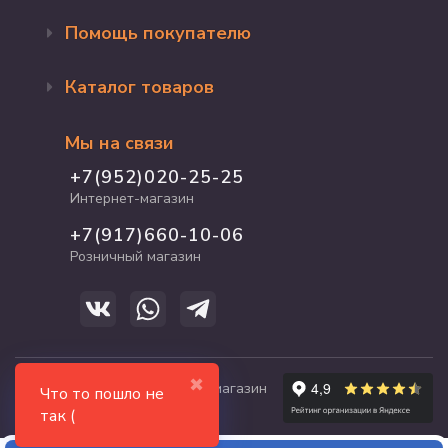
Помощь покупателю
Оформление заказа
Каталог товаров
Доставка и оплата
Возврат и обмен
Бренды
Программа лояльности
Мы на связи
Акции
Адрес магазина
Для кошек
+7(952)020-25-25
График работы
Для собак
Интернет-магазин
Полезные статьи
Для птиц
+7(917)660-10-06
Для грызунов
Розничный магазин
Для рыб и рептилий
✖
© 2017-2026 zooshop21.ru - магазин
Что то пошло не
зоотоваров в Чебоксарах
так (