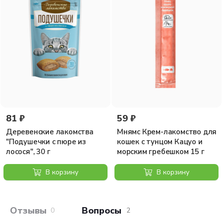
81 ₽
59 ₽
Деревенские лакомства
Мнямс Крем-лакомство для
"Подушечки с пюре из
кошек с тунцом Кацуо и
лосося", 30 г
морским гребешком 15 г
В корзину
В корзину
Отзывы покупателей
Вопросы и отв
0
2