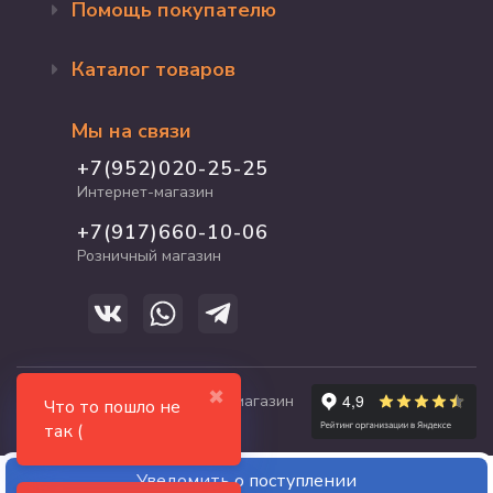
Помощь покупателю
Оформление заказа
Каталог товаров
Доставка и оплата
Возврат и обмен
Бренды
Программа лояльности
Мы на связи
Акции
Адрес магазина
Для кошек
+7(952)020-25-25
График работы
Для собак
Интернет-магазин
Полезные статьи
Для птиц
+7(917)660-10-06
Для грызунов
Розничный магазин
Для рыб и рептилий
✖
© 2017-2026 zooshop21.ru - магазин
Что то пошло не
зоотоваров в Чебоксарах
так (
Уведомить о поступлении