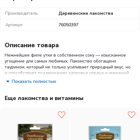
Производитель
Деревенские лакомства
Артикул
76050397
Описание товара
Нежнейшее филе утки в собственном соку — изысканное
угощение для самых любимых. Лакомство обогащено
таурином, который не только усиливает природный вкус, но
и способствует поддержанию здоровья сердца и иммунной
системы.
Показать полностью
Состав:
филе утиной грудки.
Гарантированные показатели на 100 г продукта: белок —
Еще лакомства и витамины
21,00 г жир — 1,00 г влага — 70,00 г клетчатка — 4,00 г.
Энергетическая ценность в 100 г продукта: 92,5 ккал.