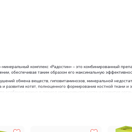
нно-минеральный комплекс «Радостин» – это комбинированный преп
ении, обеспечивая таким образом его максимальную эффективнос
ушений обмена веществ, гиповитаминозов, минеральной недостат
 и развития котят, полноценного формирования костной ткани и з
то особенно важно в период интенсивного роста и развития орга