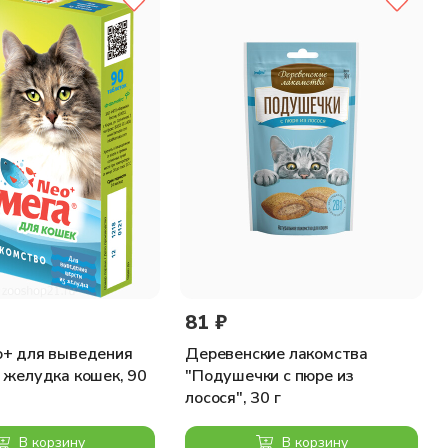
81 ₽
o+ для выведения
Деревенские лакомства
 желудка кошек, 90
"Подушечки с пюре из
лосося", 30 г
В корзину
В корзину