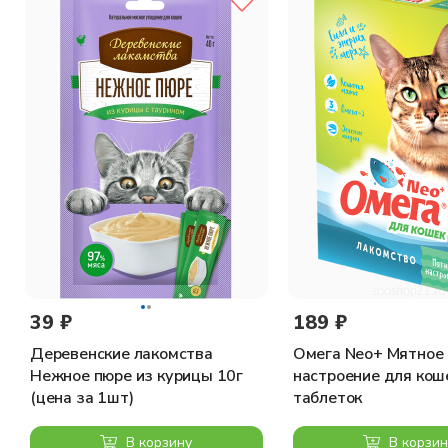
39 ₽
189 ₽
Деревенские лакомства
Омега Neo+ Мятное
Нежное пюре из курицы 10г
настроение для кош
(цена за 1шт)
таблеток
В корзину
В корзин