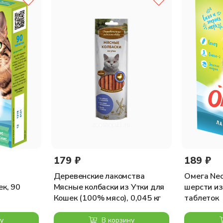
179 ₽
189 ₽
Деревенские лакомства
Омега Ne
ек, 90
Мясные колбаски из Утки для
шерсти из
Кошек (100% мясо), 0,045 кг
таблеток
у
В корзину